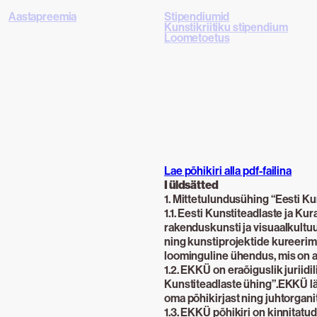
Aastapreemia
Stipendiumid
Kunstikriitiku stipendium
Loometoetus
Lae põhikiri alla pdf-failina
I üldsätted
1. Mittetulundusühing “Eesti Ku
1.1. Eesti Kunstiteadlaste ja Ku
rakenduskunsti ja visuaalkultuur
ning kunstiprojektide kureerimis
loominguline ühendus, mis on as
1.2. EKKÜ on eraõiguslik juriidil
Kunstiteadlaste ühing”.EKKÜ lä
oma põhikirjast ning juhtorgani
1.3. EKKÜ põhikiri on kinnitatu