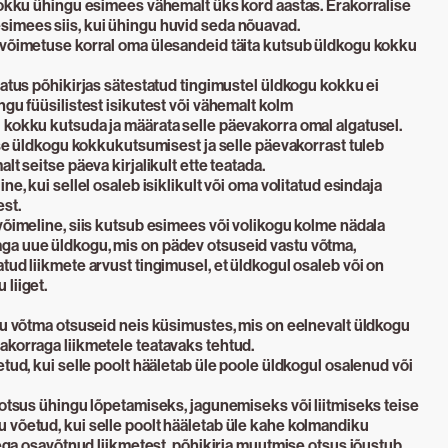
kokku ühingu esimees vähemalt üks kord aastas. Erakorralise
imees siis, kui ühingu huvid seda nõuavad.
 võimetuse korral oma ülesandeid täita kutsub üldkogu kokku
hatus põhikirjas sätestatud tingimustel üldkogu kokku ei
ngu füüsilistest isikutest või vähemalt kolm
 kokku kutsuda ja määrata selle päevakorra omal algatusel.
lise üldkogu kokkukutsumisest ja selle päevakorrast tuleb
lt seitse päeva kirjalikult ette teatada.
ne, kui sellel osaleb isiklikult või oma volitatud esindaja
st.
võimeline, siis kutsub esimees või volikogu kolme nädala
ga uue üldkogu, mis on pädev otsuseid vastu võtma,
tud liikmete arvust tingimusel, et üldkogul osaleb või on
liiget.
tu võtma otsuseid neis küsimustes, mis on eelnevalt üldkogu
akorraga liikmetele teatavaks tehtud.
etud, kui selle poolt hääletab üle poole üldkogul osalenud või
 otsus ühingu lõpetamiseks, jagunemiseks või liitmiseks teise
 võetud, kui selle poolt hääletab üle kahe kolmandiku
stega osavõtnud liikmetest. põhikirja muutmise otsus jõustub