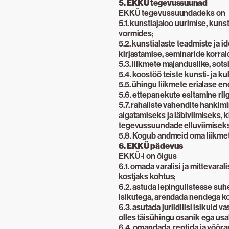
5. EKKÜ tegevussuunad
EKKÜ tegevussuundadeks on
5.1. kunstiajaloo uurimise, kunst
vormides;
5.2. kunstialaste teadmiste ja 
kirjastamise, seminaride korra
5.3. liikmete majanduslike, sot
5.4. koostöö teiste kunsti- ja k
5.5. ühingu liikmete erialase 
5.6. ettepanekute esitamine ri
5.7. rahaliste vahendite hanki
algatamiseks ja läbiviimiseks,
tegevussuundade elluviimiseks
5.8. Kogub andmeid oma liikmete
6. EKKÜ pädevus
EKKÜ-l on õigus
6.1. omada varalisi ja mittevaral
kostjaks kohtus;
6.2. astuda lepingulistesse suhet
isikutega, arendada nendega ko
6.3. asutada juriidilisi isikuid 
olles täisühingu osanik ega usa
6.4. omandada, rentida ja võõra