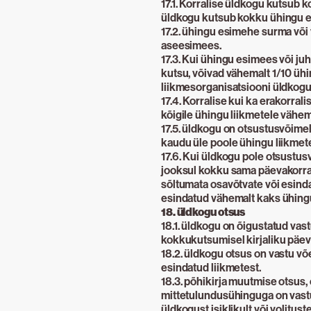
17.1. Korralise üldkogu kutsub 
üldkogu kutsub kokku ühingu es
17.2. ühingu esimehe surma või
aseesimees.
17.3. Kui ühingu esimees või ju
kutsu, võivad vähemalt 1/10 ühi
liikmesorganisatsiooni üldkogu
17.4. Korralise kui ka erakorra
kõigile ühingu liikmetele vähema
17.5. üldkogu on otsustusvõimeli
kaudu üle poole ühingu liikmete
17.6. Kui üldkogu pole otsustus
jooksul kokku sama päevakorra
sõltumata osavõtvate või esinda
esindatud vähemalt kaks ühingu 
18. üldkogu otsus
18.1. üldkogu on õigustatud vas
kokkukutsumisel kirjaliku päev
18.2. üldkogu otsus on vastu võ
esindatud liikmetest.
18.3. põhikirja muutmise otsus,
mittetulundusühinguga on vastu
üldkogust isiklikult või volitu