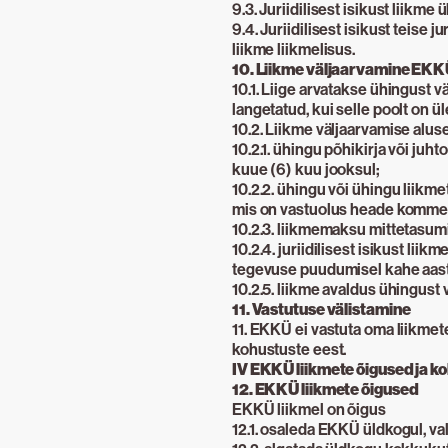
9.3. Juriidilisest isikust liikm
9.4. Juriidilisest isikust teise j
liikme liikmelisus.
10. Liikme väljaarvamine EKK
10.1. Liige arvatakse ühingust 
langetatud, kui selle poolt on ü
10.2. Liikme väljaarvamise alus
10.2.1. ühingu põhikirja või juh
kuue (6) kuu jooksul;
10.2.2. ühingu või ühingu liikm
mis on vastuolus heade kommet
10.2.3. liikmemaksu mittetasum
10.2.4. juriidilisest isikust li
tegevuse puudumisel kahe aast
10.2.5. liikme avaldus ühingust
11. Vastutuse välistamine
11. EKKÜ ei vastuta oma liikmet
kohustuste eest.
IV EKKÜ liikmete õigused ja k
12. EKKÜ liikmete õigused
EKKÜ liikmel on õigus
12.1. osaleda EKKÜ üldkogul, val