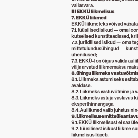
vallasvara.
III EKKÜ liikmelisus
7. EKKÜ liikmed
EKKÜ liikmeteks võivad vabatah
7.1. füüsilised isikud — oma lo
kutselised kunstiteadlased, krii
7.2. juriidilised isikud — oma 
mittetulundusühingud — kunstiaj
ühendused;
7.3. EKKÜ-l on õigus valida auli
välja arvatud liikmemaksu mak
8. ühingu liikmeks vastuvõtmi
8.1. Liikmeks astumiseks esitab 
avalduse.
8.2. Liikmeks vastuvõtmine ja 
8.3. Liikmeks astuja vastavus kä
eksperthinnanguga.
8.4. Auliikmed valib juhatus nin
9. Liikmelisuse mitteüleantav
9.1. EKKÜ liikmelisust ei saa ü
9.2. füüsilisest isikust liikme 
liikmelisus lõpeb.