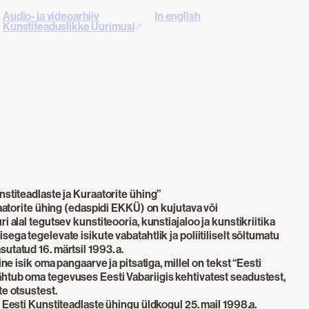
Audio- ja videoarhiiv
In english
Kunstiteaduslikke Uurimusi
nstiteadlaste ja Kuraatorite ühing”
raatorite ühing (edaspidi EKKÜ) on kujutava või
i alal tegutsev kunstiteooria, kunstiajaloo ja kunstikriitika
ega tegelevate isikute vabatahtlik ja poliitiliselt sõltumatu
utatud 16. märtsil 1993. a.
ine isik oma pangaarve ja pitsatiga, millel on tekst “Eesti
htub oma tegevuses Eesti Vabariigis kehtivatest seadustest,
te otsustest.
d Eesti Kunstiteadlaste ühingu üldkogul 25. mail 1998.a.