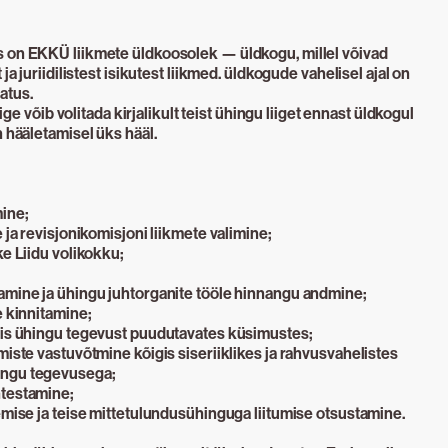
 on EKKÜ liikmete üldkoosolek — üldkogu, millel võivad
ja juriidilistest isikutest liikmed. üldkogude vahelisel ajal on
atus.
iige võib volitada kirjalikult teist ühingu liiget ennast üldkogul
n hääletamisel üks hääl.
ine;
 ja revisjonikomisjoni liikmete valimine;
ke Liidu volikokku;
amine ja ühingu juhtorganite tööle hinnangu andmine;
e kinnitamine;
gis ühingu tegevust puudutavates küsimustes;
miste vastuvõtmine kõigis siseriiklikes ja rahvusvahelistes
ingu tegevusega;
htestamine;
emise ja teise mittetulundusühinguga liitumise otsustamine.