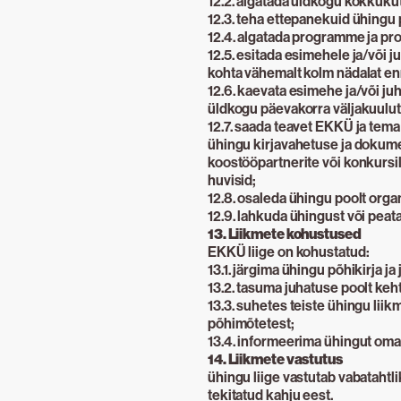
12.2. algatada üldkogu kokkuku
12.3. teha ettepanekuid ühingu
12.4. algatada programme ja pro
12.5. esitada esimehele ja/või 
kohta vähemalt kolm nädalat en
12.6. kaevata esimehe ja/või j
üldkogu päevakorra väljakuulut
12.7. saada teavet EKKÜ ja tem
ühingu kirjavahetuse ja dokumen
koostööpartnerite või konkursi
huvisid;
12.8. osaleda ühingu poolt organ
12.9. lahkuda ühingust või peat
13. Liikmete kohustused
EKKÜ liige on kohustatud:
13.1. järgima ühingu põhikirja ja
13.2. tasuma juhatuse poolt ke
13.3. suhetes teiste ühingu lii
põhimõtetest;
13.4. informeerima ühingut om
14. Liikmete vastutus
ühingu liige vastutab vabatahtl
tekitatud kahju eest.