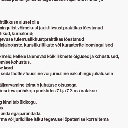
tlikkuse alusel olla
omingulist võimekust ja aktiivsust praktikas tõestanud
tikud, kuraatorid;
tegevuse tulemuslikkust praktikas tõestanud
aloolaste, kunstikriitikute või kuraatorite loomingulised
ikmeid, kellele laienevad kõik liikmete õigused ja kohustused,
smise kohustus.
se kord
seda taotlev füüsiline või juriidiline isik ühingu juhatusele
väljaarvamine toimub juhatuse otsusega.
esoleva põhikirja punktides 7.1. ja 7.2. määratakse
g kinnitab üldkogu.
us
le anda ega pärandada.
surma või juriidilise isiku tegevuse lõpetamise korral tema