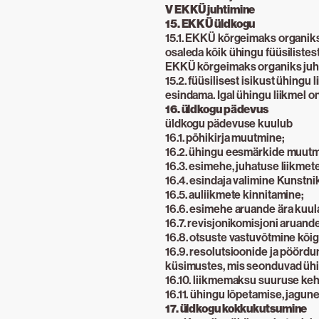
V EKKÜ juhtimine
15. EKKÜ üldkogu
15.1. EKKÜ kõrgeimaks organiks
osaleda kõik ühingu füüsilistest 
EKKÜ kõrgeimaks organiks juh
15.2. füüsilisest isikust ühingu l
esindama. Igal ühingu liikmel o
16. üldkogu pädevus
üldkogu pädevuse kuulub
16.1. põhikirja muutmine;
16.2. ühingu eesmärkide muutm
16.3. esimehe, juhatuse liikmete
16.4. esindaja valimine Kunstni
16.5. auliikmete kinnitamine;
16.6. esimehe aruande ära kuul
16.7. revisjonikomisjoni aruand
16.8. otsuste vastuvõtmine kõi
16.9. resolutsioonide ja pöördu
küsimustes, mis seonduvad üh
16.10. liikmemaksu suuruse ke
16.11. ühingu lõpetamise, jagun
17. üldkogu kokkukutsumine