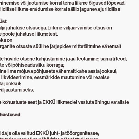
e ühinemise või jaotumise korral tema liikme õigused lõpevad.
uriidilise liikme eraldumise korral säilib jaguneva juriidilise
Üst
välja juhatuse otsusega. Liikme väljaarvamise otsus on
le poole juhatuse liikmetest.
eks on
torganite otsuste süüline järjepidev mittetäitmine vähemalt
ete huvide otsene kahjustamine ja au teotamine; samuti teod,
e või põhiseadusliku korraga;
ine ilma mõjuva põhjuseta vähemalt kahe aasta jooksul;
ikme likvideerimine, eesmärkide muutumine või reaalse
a jooksul;
 väljaastumiseks.
e kohustuste eest ja EKKÜ liikmed ei vastuta ühingu varaliste
ohustused
ida ja olla valitud EKKÜ juht- ja tööorganitesse;