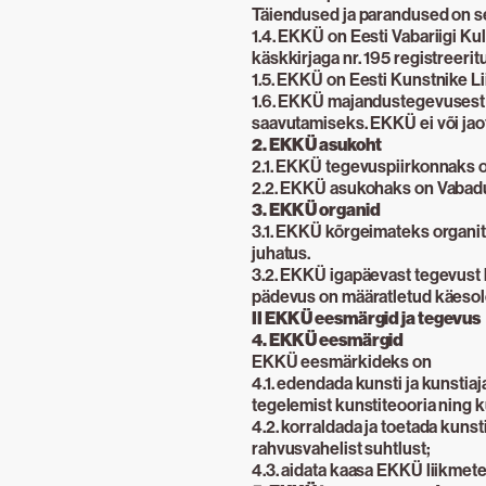
Täiendused ja parandused on sel
1.4. EKKÜ on Eesti Vabariigi Kul
käskkirjaga nr. 195 registreeri
1.5. EKKÜ on Eesti Kunstnike Li
1.6. EKKÜ majandustegevusest 
saavutamiseks. EKKÜ ei või jao
2. EKKÜ asukoht
2.1. EKKÜ tegevuspiirkonnaks on
2.2. EKKÜ asukohaks on Vabaduse
3. EKKÜ organid
3.1. EKKÜ kõrgeimateks organi
juhatus.
3.2. EKKÜ igapäevast tegevust 
pädevus on määratletud käesole
II EKKÜ eesmärgid ja tegevus
4. EKKÜ eesmärgid
EKKÜ eesmärkideks on
4.1. edendada kunsti ja kunstiaja
tegelemist kunstiteooria ning k
4.2. korraldada ja toetada kuns
rahvusvahelist suhtlust;
4.3. aidata kaasa EKKÜ liikmete