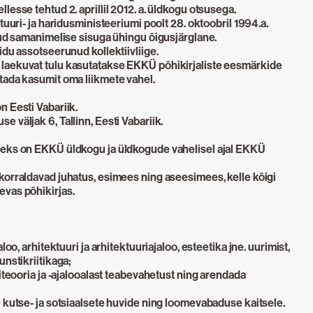
lesse tehtud 2. aprillil 2012. a. üldkogu otsusega.
tuuri- ja haridusministeeriumi poolt 28. oktoobril 1994.a.
tud samanimelise sisuga ühingu õigusjärglane.
idu assotseerunud kollektiivliige.
laekuvat tulu kasutatakse EKKÜ põhikirjaliste eesmärkide
tada kasumit oma liikmete vahel.
 Eesti Vabariik.
 väljak 6, Tallinn, Eesti Vabariik.
teks on EKKÜ üldkogu ja üldkogude vahelisel ajal EKKÜ
korraldavad juhatus, esimees ning aseesimees, kelle kõigi
vas põhikirjas.
loo, arhitektuuri ja arhitektuuriajaloo, esteetika jne. uurimist,
unstikriitikaga;
titeooria ja -ajalooalast teabevahetust ning arendada
 kutse- ja sotsiaalsete huvide ning loomevabaduse kaitsele.