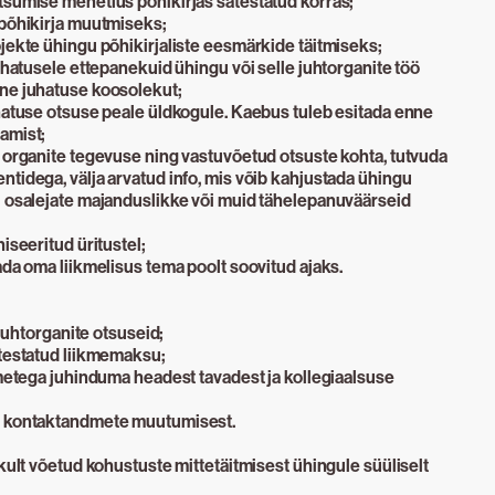
tsumise menetlus põhikirjas sätestatud korras;
 põhikirja muutmiseks;
jekte ühingu põhikirjaliste eesmärkide täitmiseks;
juhatusele ettepanekuid ühingu või selle juhtorganite töö
ne juhatuse koosolekut;
uhatuse otsuse peale üldkogule. Kaebus tuleb esitada enne
amist;
a organite tegevuse ning vastuvõetud otsuste kohta, tutvuda
tidega, välja arvatud info, mis võib kahjustada ühingu
l osalejate majanduslikke või muid tähelepanuväärseid
iseeritud üritustel;
ada oma liikmelisus tema poolt soovitud ajaks.
 juhtorganite otsuseid;
htestatud liikmemaksu;
kmetega juhinduma headest tavadest ja kollegiaalsuse
a kontaktandmete muutumisest.
ikult võetud kohustuste mittetäitmisest ühingule süüliselt