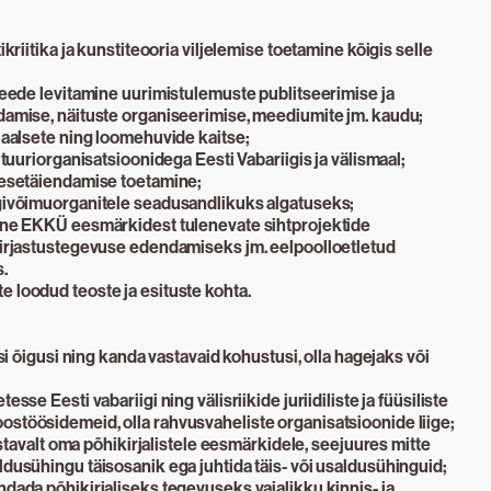
ikriitika ja kunstiteooria viljelemise toetamine kõigis selle
ideede levitamine uurimistulemuste publitseerimise ja
ldamise, näituste organiseerimise, meediumite jm. kaudu;
siaalsete ning loomehuvide kaitse;
ultuuriorganisatsioonidega Eesti Vabariigis ja välismaal;
enesetäiendamise toetamine;
igivõimuorganitele seadusandlikuks algatuseks;
mine EKKÜ eesmärkidest tulenevate sihtprojektide
 kirjastustegevuse edendamiseks jm. eelpoolloetletud
.
 loodud teoste ja esituste kohta.
isi õigusi ning kanda vastavaid kohustusi, olla hagejaks või
esse Eesti vabariigi ning välisriikide juriidiliste ja füüsiliste
ostöösidemeid, olla rahvusvaheliste organisatsioonide liige;
vastavalt oma põhikirjalistele eesmärkidele, seejuures mitte
ldusühingu täisosanik ega juhtida täis- või usaldusühinguid;
ndada põhikirjaliseks tegevuseks vajalikku kinnis- ja